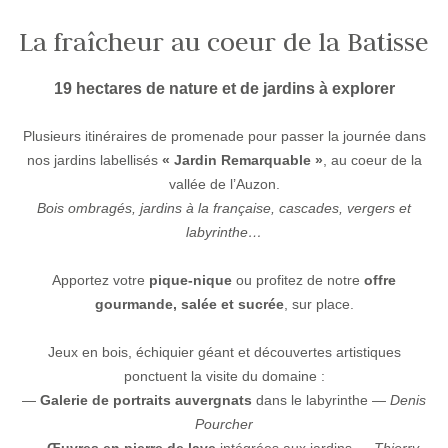
La fraîcheur au coeur de la Batisse
19 hectares de nature et de jardins à explorer
Plusieurs itinéraires de promenade pour passer la journée dans
nos jardins labellisés
« Jardin Remarquable »
, au coeur de la
vallée de l’Auzon.
Bois ombragés, jardins à la française, cascades, vergers et
labyrinthe…
Apportez votre
pique-nique
ou profitez de notre
offre
gourmande, salée et sucrée
, sur place.
Jeux en bois, échiquier géant et découvertes artistiques
ponctuent la visite du domaine :
—
Galerie de portraits auvergnats
dans le labyrinthe —
Denis
Pourcher
—
Œuvres en pierre de lave
intégrées aux jardins —
Thierry