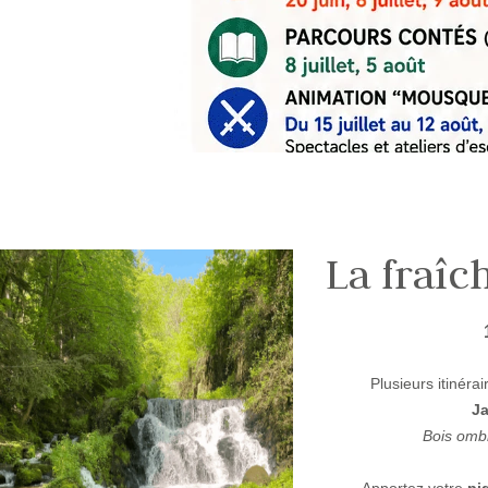
La fraîc
Plusieurs itinér
J
Bois ombr