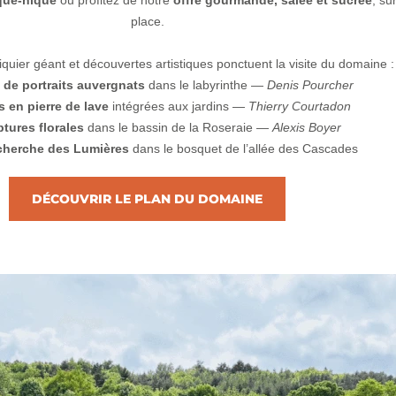
que-nique
ou profitez de notre
offre gourmande, salée et sucrée
, su
place.
iquier géant et découvertes artistiques ponctuent la visite du domaine :
 de portraits auvergnats
dans le labyrinthe —
Denis Pourcher
 en pierre de lave
intégrées aux jardins —
Thierry Courtadon
tures florales
dans le bassin de la Roseraie —
Alexis Boyer
cherche des Lumières
dans le bosquet de l’allée des Cascades
DÉCOUVRIR LE PLAN DU DOMAINE