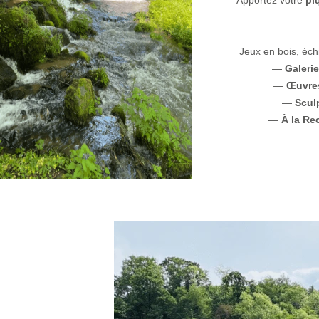
Apportez votre
pi
Jeux en bois, éch
—
Galerie
—
Œuvres
—
Sculp
—
À la Re