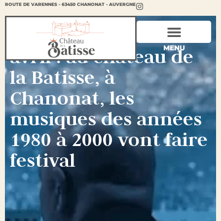
ROUTE DE VARENNES - 63450 CHANONAT - AUVERGNE
Rétro-fest les 25-26
MENU
avril : au château de
la Batisse, à
Chanonat, les
musiques des années
1980 à 2000 vont faire
festival