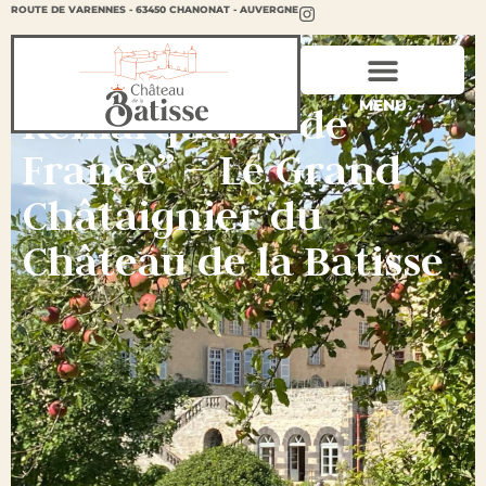
ROUTE DE VARENNES - 63450 CHANONAT - AUVERGNE
Labellisation “Arbre
MENU
Remarquable de
France” – Le Grand
Châtaignier du
Château de la Batisse