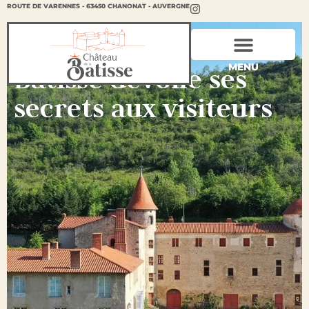
ROUTE DE VARENNES - 63450 CHANONAT - AUVERGNE
Le château de La
MENU
Batisse dévoile ses
secrets aux visiteurs